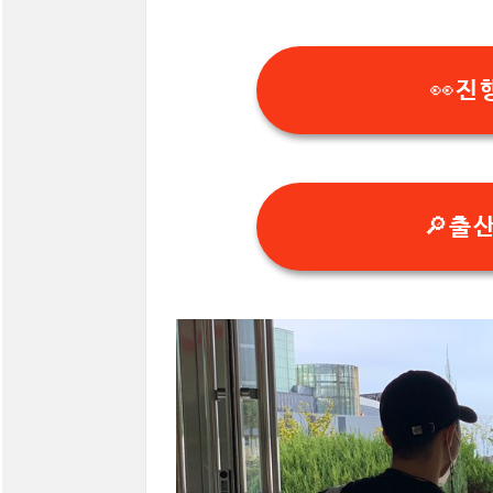
👀진
🔎출