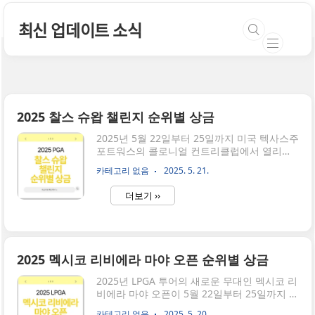
본문 바로가기
최신 업데이트 소식
2025 찰스 슈왑 챌린지 순위별 상금
2025년 5월 22일부터 25일까지 미국 텍사스주
포트워스의 콜로니얼 컨트리클럽에서 열리는
PGA 투어의 전통 있는 대회, 찰스 슈왑 챌린지
카테고리 없음
2025. 5. 21.
(Charles Schwab Challenge)가 골프 팬들의
이목을 집중시키고 있습니다. 이번 대회 총상
더보기 ››
금은 $9,500,000으로 한화로 계산하면 약 131
억 규모의 대회입니다. 찰스 슈왑 챌린지 우승
상금부터 순위별 상금까지 한 번에 확인하실
수 있게 안내드립니다.찰스 슈왑 챌린지 순위
확인찰스 슈왑 챌린지 우승상금앞서 말씀드렸
2025 멕시코 리비에라 마야 오픈 순위별 상금
든 총 상금 131억원으로 찰스 슈왑 챌린지 우
승상금은 1,782,000 달러로 약 24억원에 해당
2025년 LPGA 투어의 새로운 무대인 멕시코 리
됩니다. 우승자 외 순위별 상금도 한국 KPGA에
비에라 마야 오픈이 5월 22일부터 25일까지 멕
비하면 커서 응원하는 선수의 순위 먼저 확인
시코 퀸타나로오주 플라야 델 카르멘의 엘 카
카테고리 없음
2025. 5. 20.