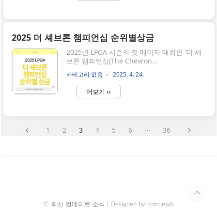
않아도 온라인으로 몇 분 만에 발급이 가능합
니다. 어린이집 예방접종 증명서 온라인 발급
하실 분들은 예방접종 도우미 홈페이지 먼저
접속 후 따라와 주세요!👇예방접종도우미 홈페
2025 더 셰브론 챔피언십 순위별상금
이지 👉예방접종 증명서 제출이유어린이집은
집단 생활이 시작되는 첫 공간인 만큼, 아이들
​2025년 LPGA 시즌의 첫 메이저 대회인 '더 셰
의 건강과 안전이 최우선입니다. 따라서 예방
브론 챔피언십(The Chevron
접종을 완료했다는 증명서는 필수입니다. 다음
Championship)'이 4월 24일부터 27일까지 미
카테고리 없음
2025. 4. 24.
과 같은 이유로 증명서를 사전에 준비해야 합
국 텍사스주 우들랜즈에 위치한 '더 클럽 앳 칼
니다.입소 마감일 엄수: 서류 미제출 시 입소
튼 우즈(The Club at Carlton Woods)'에서 개
더보기 ››
불..
최됩니다. 세계 최고의 여성 골퍼 132명이 참
가하여 총상금 790만 달러를 두고 치열한 경쟁
을 펼칠 예정입니다.경기 결과 리더보드 확인
👉더 셰브론 챔피언십 순위별 상금 더 셰브론
1
2
3
4
5
6
···
36
채미언십 우승 결과에 따라 순위별 선수들이
받게될 상금 분배도 모두 보실 수 있게 전해드
립니다. 이번 2025 더 셰브론 챔피언십에 한국
선수들도 17명 출전하는만큼 한국 선수들 순위
에도 주목해 주시길 바랍니다. 특히 김아림 선
수가 현재까지 lpga 랭킹에서 상위권에 있..
© 최신 업데이트 소식 | Designed by
comnewb