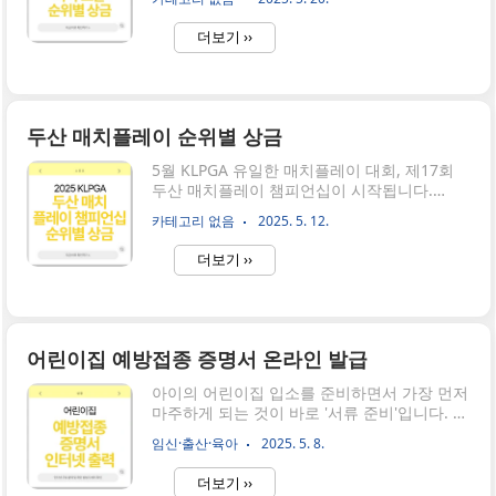
후 2025 찰스 슈왑 챌린지 순위별 상금을 ..
말레온 골프 코스에서 개최됩니다. 총상금 250
만 달러가 걸린 72홀 스트로크 플레이 형식으
더보기 ››
로 진행됩니다. 이번 대회에서 순위별 상금은
확인하실 수 있게 바로 보여드립니다. 응원했
던 선수의 멕시코 리비에라 마야 오픈 순위 확
인 후 상금까지 확인해 보세요!📌멕시코 리비
에라 마야 오픈 경기 결과 (확인)2025LPGA 멕
두산 매치플레이 순위별 상금
시코 리비에라 마야 오픈 대회 개요일정: 2025
년 5월 22일(목) ~ 25일(일)장소: 엘 카말레온
5월 KLPGA 유일한 매치플레이 대회, 제17회
골프 코스 (El Camaleón Golf Course), 멕시코
두산 매치플레이 챔피언십이 시작됩니다.
플라야 델 카르멘총상금: 2,500,000달러우승
2025년 대회는 5월 14일부터 18일까지, 강원
카테고리 없음
2025. 5. 12.
상금: 375,000달러형식: 7..
도 춘천의 라데나 컨트리클럽에서 펼쳐지며,
총상금 10억 원, 우승상금 2억 5천만 원이 걸린
더보기 ››
빅 이벤트입니다. 경기 방식부터 두산 매치플
레이 순위별 상금까지 바로 확인하실 수 있게
안내드립니다.두산 매치플레이 조편성표 👉제
17회 두산 매치플레이대회 개요 및 일정대회
명: 제17회 두산 매치플레이 챔피언십일정:
어린이집 예방접종 증명서 온라인 발급
2025년 5월 14일(수) ~ 18일(일)장소: 라데나
컨트리클럽, 강원도 춘천총상금: 10억 원우승
아이의 어린이집 입소를 준비하면서 가장 먼저
상금: 2억 5천만 원중계: SBS Golf, SBS Golf
마주하게 되는 것이 바로 '서류 준비'입니다. 특
유튜브 실시간 중계실시간 LIVE 중계 시청 👉
히 예방접종 증명서는 필수 제출 서류로, 제때
임신·출산·육아
2025. 5. 8.
KLPGA 정규투어에서 단 하나뿐인 매치플레이
제출하지 않으면 입소가 지연되거나 거부될 수
..
있어 많은 부모님들이 신경을 쓰는 부분이죠.
더보기 ››
다행히도 요즘은 병원이나 보건소에 직접 가지