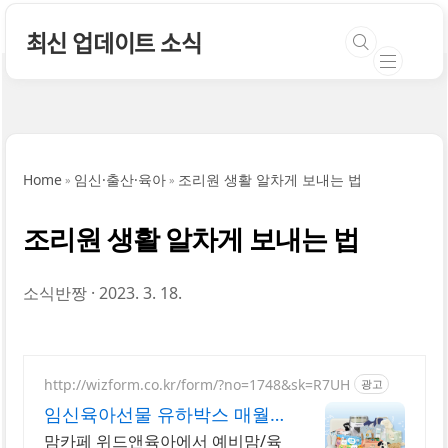
본문 바로가기
최신 업데이트 소식
Home
임신·출산·육아
조리원 생활 알차게 보내는 법
조리원 생활 알차게 보내는 법
소식반짱
2023. 3. 18.
http://wizform.co.kr/form/?no=1748&sk=R7UH
광고
임신육아선물 유하박스 매월
300명 추첨
맘카페 위드앤육아에서 예비맘/육