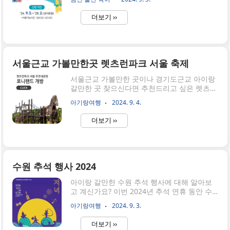
포공항점, 수원점, 은평점은 정상 영업.산본점
가 중도 취소를 한 것으로 밝혀졌습니다. 필리
은 추석 당일에 휴점.꿀팁 : 만약 롯..
핀 가사관리사 시범사업에 대한 신청방법과 최
더보기 ››
근 취소가 많은 이유를 분석 정리해 봤습니다.
본문 하단에는 서울시에서 시행하는 육아정책
정보도 함께 추천드리니 서울시 맞벌이 부부,
임산부이신 경우 함께 확인해 주세요 :)필리핀
가사관리사 신청방법필리핀 가사관리사 신청
서울근교 가볼만한곳 렛츠런파크 서울 축제
대상서울시 거주 조건신청자 및 배우자가 재직
중세대 구성원 중 만 12세 이하 자녀가 있거나,
서울근교 가볼만한 곳이나 경기도근교 아이랑
임산부가우선 선정 : 한부모, 다자녀, 맞벌이,
갈만한 곳 찾으신다면 추천드리고 싶은 렛츠런
임산부가 있는 가정 순으로 우선 서비스 제공
파크 서울입니다.특히 2024년 9월 일정기간
아기랑여행
2024. 9. 4.
필리핀 가사관리사 서비스를 신청하려면 서울
2024 렛츠런파크 밤마실 축제는 가을밤의 낭
시가 설정한 조건을 충족해야 합니다. 이 서비..
만을 느낄 수 있는 행사로, 다양한 프로그램과
더보기 ››
이벤트가 있으니 렛츠런파크 서울 축제 기간에
가시면 더 좋을 거 같습니다. 축제가 아니더라
도 한국마사회에서 운영하고 있는 렛츠런파크
는 아이들과 놀러가기도 좋고, 렛츠런파크 무
료 입장권 받을 수 있는 기회도 열려있으니 무
수원 추석 행사 2024
료 티켓 받고 가시길 바랍니다!서울근교 가볼
만한곳 렛츠런파크 주차장렛츠런파크 서울 주
아이랑 갈만한 수원 추석 행사에 대해 알아보
차장은 평일 (월 ~ 금)은 무료입니다.주말에 방
고 계신가요? 이번 2024년 추석 연휴 동안 수
문할 경우 이용시간에 따라 비용이 다른데 선
원에서 열리는 추석행사 중 다양한 전통문화
아기랑여행
2024. 9. 3.
결제인 점 미리 참고해 주세요!3시간 초과일 경
행사를 소개합니다. 가족과 함께 풍성한 명절
우 6,000원 / 1시간 이상 ~ 3시간 이하 ..
을 보내기에 딱 맞는 프로그램들을 살펴보세
더보기 ››
요. 특히 아래 소개해 드리는 수원 추석 행사 장