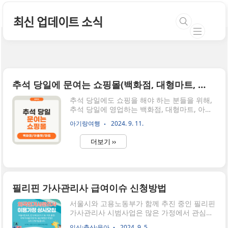
본문 바로가기
최신 업데이트 소식
추석 당일에 문여는 쇼핑몰(백화점, 대형마트, 아울렛)
추석 당일에도 쇼핑을 해야 하는 분들을 위해,
추석 당일에 영업하는 백화점, 대형마트, 아울
렛 정보를 정리했습니다. 추석에 아기랑 갈만
아기랑여행
2024. 9. 11.
한 곳, 추석에 갈만한 곳 찾으신다면 쇼핑도 가
능하고 아이가 놀공간도 있고, 식당도 있는 아
더보기 ››
울렛을 추천드리고 싶습니다. 특히 신세계아울
렛 모든 점포가 추석 당일 영업한다고 하니 방
문 전 명절 오픈 시간 확인하게 가세요!신세계
아울렛 지점 리스트추석 당일에 문여는 백화점
대부분의 백화점은 추석 당일을 포함해 이틀간
필리핀 가사관리사 급여이슈 신청방법
휴점합니다. 아래는 추석 연휴 기간 영업하는
주요 지점 정보입니다.롯데백화점 본점, 잠실
서울시와 고용노동부가 함께 추진 중인 필리핀
점 등 주요 점포는 추석 전날(16일)과 추석 당
가사관리사 시범사업은 많은 가정에서 관심을
일(17일) 이틀간 휴점.롯데월드몰, 수지점, 김
받으며 시작되었으나, 초기 계약 가정의 53%
임신·출산·육아
2024. 9. 5.