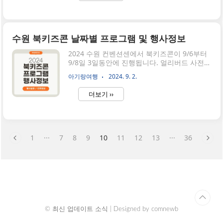
소는 주차가 복잡하니 이용할만한 공영주차장
정보도 마지막에 전달드리니 같이 확인해 주세
요!👉🏻2024 실시간 수원문화재단 월별 행사정
보[유료] 수원 추석행사 수원전통문화관 한음
수원 북키즈콘 날짜별 프로그램 및 행사정보
악회 공연 기간: 2024년 9월 14일(토) ~ 9월 18
일(수), 오후 4시공연팀 : 여성 3인조 타악 앙상
2024 수원 컨벤션센에서 북키즈콘이 9/6부터
블 그루부앤드 (👉🏻공연팀 인스타 정보)공연 관
9/8일 3일동안에 진행됩니다. 얼리버드 사전
람 가능 연령 : 만 7세 이상부터 관람 가능티켓
티켓은 이미 마감이 되었고 대신 행사장 현장
아기랑여행
2024. 9. 2.
: 10,000원인터파크티켓 바로가기 >[무료] 수
에서 현장 티켓은 구매 후 입장하실 수 있습니
원 추..
다. 2024 수원 북키즈콘 방문하시기 전에 일정
더보기 ››
별 체험 프로그램과 사인회, 이벤트, 강연 정보
스케줄 미리 확인하고 방문하시길 바랍니
다.2024 북키즈콘 소개이번 행사는 아동 도서
와 에듀테크, 놀이와 콘텐츠를 아우르는 국내
최초의 아동도서·콘텐츠 융합 축제입니다. 지
1
···
7
8
9
10
11
12
13
···
36
난해에 이어 2년째 열리는 이번 북키즈콘은 더
많은 볼거리와 체험 프로그램을 준비해, 아동
도서 및 콘텐츠에 관심 있으시다면 이번 수원
에서 열리는 북키즈콘 추천드립니다.👉🏻부스 배
치도 상세보기2024 수원 북키즈콘 티켓 및 운
영시간장소 : 수원컨벤션센터 수원..
© 최신 업데이트 소식 | Designed by
comnewb