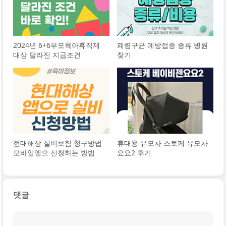
2024년 6+6부모육아휴직제
폐렴구균 예방접종 종류 병원
대상 달라진 지급조건
찾기
현대해상 실비보험 청구방법
휴대용 유모차 스토케 유모차
모바일앱으 신청하는 방법
요요2 후기
댓글