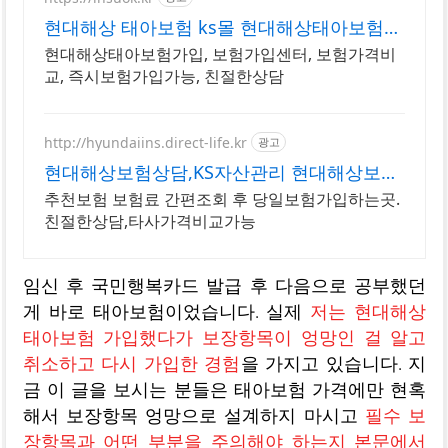
현대해상 태아보험 ks몰 현대해상태아보험
무료견적
현대해상태아보험가입, 보험가입센터, 보험가격비
교, 즉시보험가입가능, 친절한상담
http://hyundaiins.direct-life.kr
광고
현대해상보험상담,KS자산관리 현대해상보험
당일가입센터
추천보험 보험료 간편조회 후 당일보험가입하는곳.
친절한상담,타사가격비교가능
임신 후 국민행복카드 발급 후 다음으로 공부했던
게 바로 태아보험이었습니다. 실제
저는 현대해상
태아보험 가입했다가 보장항목이 엉망인 걸 알고
취소하고 다시 가입한 경험
을 가지고 있습니다. 지
금 이 글을 보시는 분들은 태아보험 가격에만 현혹
해서 보장항목 엉망으로 설계하지 마시고
필수 보
장항목과 어떤 부분을 주의해야 하는지 본문에서