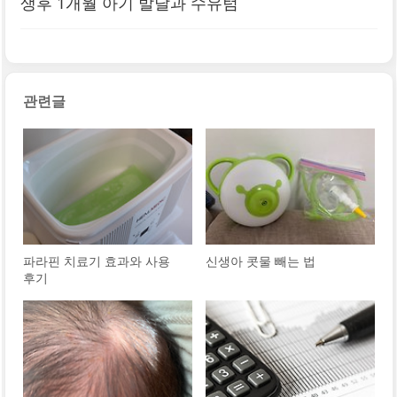
생후 1개월 아기 발달과 수유텀
관련글
파라핀 치료기 효과와 사용
신생아 콧물 빼는 법
후기