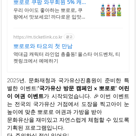
뽀로로 쿠팡 와우회원 5% 캐
시적립
우리 아이도 좋아하는 뽀로로, 쿠
팡에서 맛보세요! 까다로운 입맛도
사로잡을 맛있고 건강한 음료, 로
켓배송으로 만나요.
https://m.ticketlink.co.kr
광고
뽀로로와 타요의 첫 만남
역대급 캐릭터 라인업 총출동! 올스타 어드벤처, 티
켓링크에서 예메하기
2025년, 문화재청과 국가유산진흥원이 준비한 특
별한 이벤트!
‘국가유산 방문 캠페인 x 뽀로로’ 어린
이 여권 이벤트
가 시작되었습니다. 🎉이번 이벤트
는 전국의 국가유산 거점에서 도장을 찍고아이 눈
높이에 맞춘 뽀로로 여권과 가방을 받아
문화유산을 재미있고 자연스럽게 체험할 수 있도록
기획된 프로그램입니다.