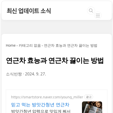
본문 바로가기
최신 업데이트 소식
Home
카테고리 없음
연근차 효능과 연근차 끓이는 방법
연근차 효능과 연근차 끓이는 방법
소식반짱
2024. 9. 27.
https://smartstore.naver.com/young_miller
광고
믿고 먹는 방앗간청년 연근차
방앗간청년 압력으로 맛있게 쪄서